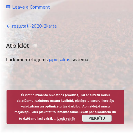
on
Leave a Comment
comment
rezultati-
2020-
Ziņu
2karta
rezultati-2020-2karta
izvēlne
Atbildēt
Lai komentētu, jums
jāpiesakās
sistēmā.
Šī vietne izmanto sīkdatnes (cookies), lai analizētu mūsu
© 2026 Liesma
datplūsmu, uzlabotu satura kvalitāti, pielāgotu saturu lietotāju
vajadzībām un optimizētu tās darbību. Apmeklējot mūsu
mājaslapu, Jūs piekrītat to izmantošanai. Sīkāk par sīkdatnēm un
PIEKRĪTU
to dzēšanu lasi vairāk ...
Lasīt vairāk