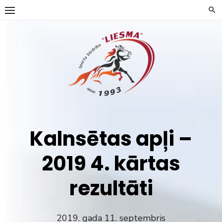
Skip
to
content
Kalnsētas apļi –
2019 4. kārtas
rezultāti
2019. gada 11. septembris