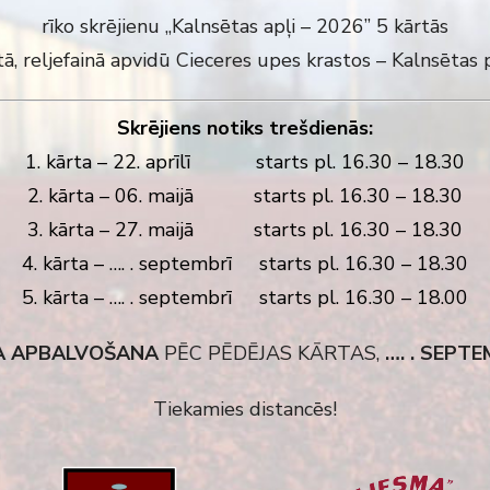
rīko skrējienu „Kalnsētas apļi – 2026” 5 kārtās
tā, reljefainā apvidū Cieceres upes krastos – Kalnsētas 
Skrējiens notiks trešdienās:
1. kārta – 22. aprīlī starts pl. 16.30 – 18.30
2. kārta – 06. maijā starts pl. 16.30 – 18.30
3. kārta – 27. maijā starts pl. 16.30 – 18.30
4. kārta – …. . septembrī starts pl. 16.30 – 18.30
5. kārta – …. . septembrī starts pl. 16.30 – 18.00
A APBALVOŠANA
PĒC PĒDĒJAS KĀRTAS,
…. . SEPTE
Tiekamies distancēs!