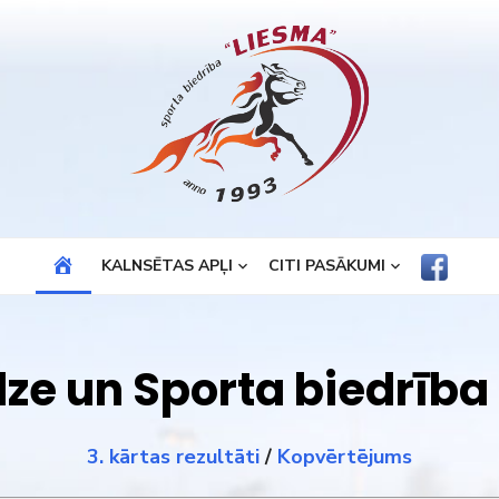
SPORTA
KALNSĒTAS APĻI
CITI PASĀKUMI
BIEDRĪBA
“LIESMA”
ze un Sporta biedrība
3. kārtas rezultāti
/
Kopvērtējums