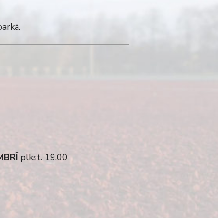
parkā.
MBRĪ
plkst. 19.00