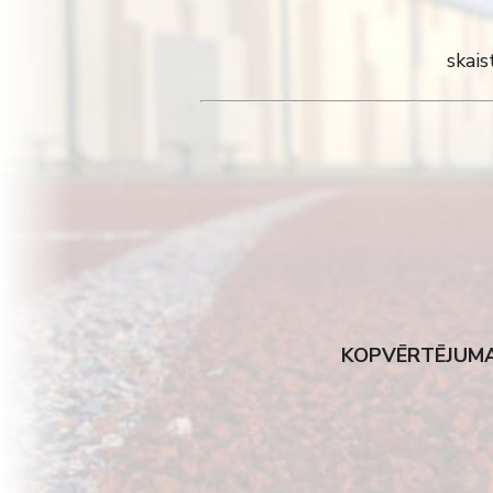
skais
KOPVĒRTĒJUM