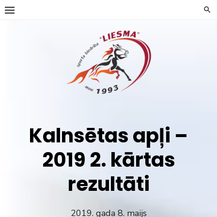
Skip
to
content
Kalnsētas apļi –
2019 2. kārtas
rezultāti
2019. gada 8. maijs